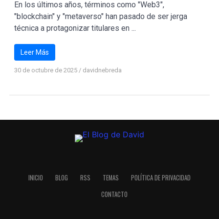
En los últimos años, términos como "Web3",
"blockchain" y "metaverso" han pasado de ser jerga
técnica a protagonizar titulares en ...
Leer Más
30 de octubre de 2025
/
davidnebreda
INICIO
BLOG
RSS
TEMAS
POLÍTICA DE PRIVACIDAD
CONTACTO